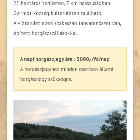
25 hektáros területen, 7 km hosszúságban
Gyirmót község külterületén található.
A vízterület ezen szakaszán tanyarendszer van,
épített horgászszállásokkal.
A napi horgászjegy ára : 3000,-/fő/nap
A horgászjegyhez minden esetben állami
horgászjegy szükséges.